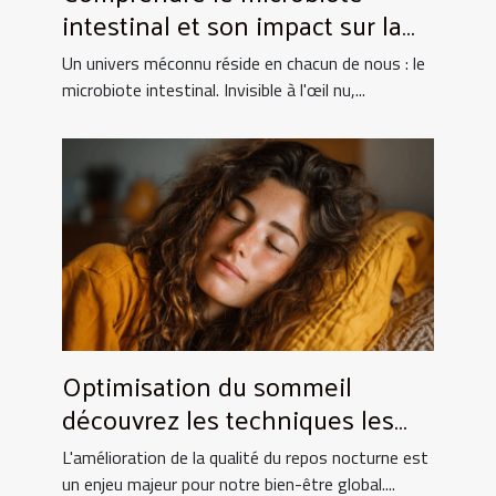
intestinal et son impact sur la
santé globale
Un univers méconnu réside en chacun de nous : le
microbiote intestinal. Invisible à l'œil nu,...
Optimisation du sommeil
découvrez les techniques les
plus efficaces pour améliorer la
L'amélioration de la qualité du repos nocturne est
qualité du repos nocturne
un enjeu majeur pour notre bien-être global....