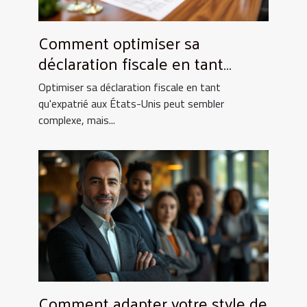
Comment optimiser sa
déclaration fiscale en tant
qu'expatrié aux USA ?
Optimiser sa déclaration fiscale en tant
qu'expatrié aux États-Unis peut sembler
complexe, mais...
Comment adapter votre style de