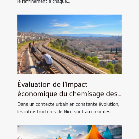
le raffinement à chaque...
Évaluation de l'impact
économique du chemisage des
canalisations sur les
Dans un contexte urbain en constante évolution,
infrastructures urbaines à Nice
les infrastructures de Nice sont au cœur des...