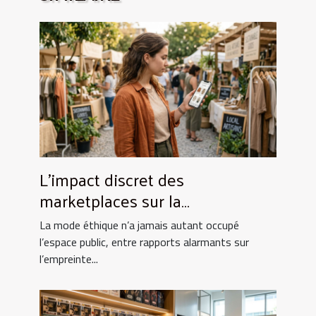
L’impact discret des
marketplaces sur la
consommation de la mode
La mode éthique n’a jamais autant occupé
éthique
l’espace public, entre rapports alarmants sur
l’empreinte...