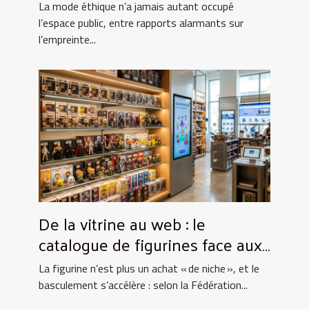
consommation de la mode
La mode éthique n’a jamais autant occupé
éthique
l’espace public, entre rapports alarmants sur
l’empreinte...
De la vitrine au web : le
catalogue de figurines face aux
nouvelles expériences d’achat
La figurine n’est plus un achat « de niche », et le
basculement s’accélère : selon la Fédération...