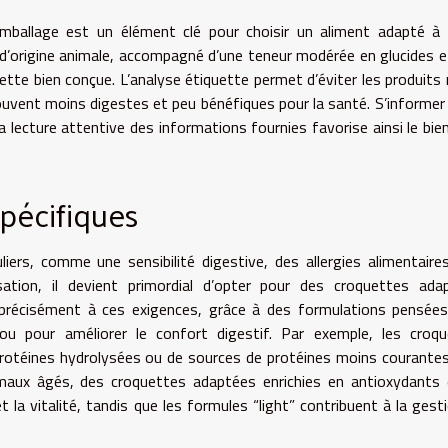
emballage est un élément clé pour choisir un aliment adapté à
d’origine animale, accompagné d’une teneur modérée en glucides e
ette bien conçue. L’analyse étiquette permet d’éviter les produits 
ouvent moins digestes et peu bénéfiques pour la santé. S’informer 
la lecture attentive des informations fournies favorise ainsi le bie
pécifiques
iers, comme une sensibilité digestive, des allergies alimentaire
ation, il devient primordial d’opter pour des croquettes adap
 précisément à ces exigences, grâce à des formulations pensée
s ou pour améliorer le confort digestif. Par exemple, les croq
protéines hydrolysées ou de sources de protéines moins courantes
animaux âgés, des croquettes adaptées enrichies en antioxydants
 la vitalité, tandis que les formules “light” contribuent à la gest
.