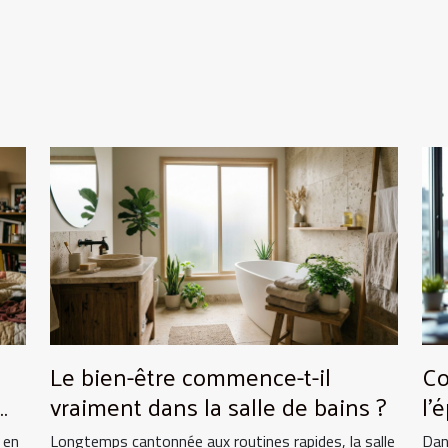
Le bien-être commence-t-il
Co
vraiment dans la salle de bains ?
l'
re
 en
Longtemps cantonnée aux routines rapides, la salle
Dan