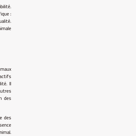
ilité.
ique :
alité.
nimale
nimaux
actifs
té. Il
autres
on des
te des
ésence
nimal.