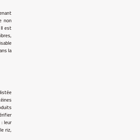
tenant
ue non
Il est
ibres,
sable
ans la
listée
téines
duits
rifier
: leur
e riz,