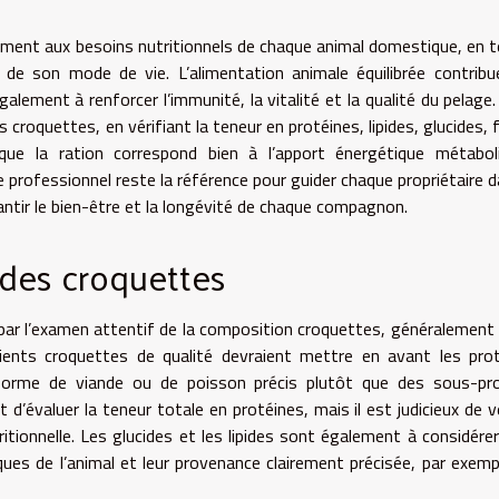
sément aux besoins nutritionnels de chaque animal domestique, en 
 de son mode de vie. L’alimentation animale équilibrée contrib
lement à renforcer l’immunité, la vitalité et la qualité du pelage. 
 croquettes, en vérifiant la teneur en protéines, lipides, glucides, f
ue la ration correspond bien à l’apport énergétique métaboli
 professionnel reste la référence pour guider chaque propriétaire d
rantir le bien-être et la longévité de chaque compagnon.
 des croquettes
ar l’examen attentif de la composition croquettes, généralement 
dients croquettes de qualité devraient mettre en avant les pro
forme de viande ou de poisson précis plutôt que des sous-pro
’évaluer la teneur totale en protéines, mais il est judicieux de vé
itionnelle. Les glucides et les lipides sont également à considérer 
ues de l’animal et leur provenance clairement précisée, par exempl