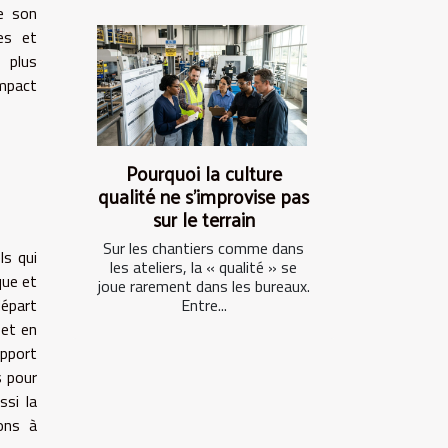
de son
es et
 plus
impact
Pourquoi la culture
qualité ne s’improvise pas
sur le terrain
Sur les chantiers comme dans
ls qui
les ateliers, la « qualité » se
que et
joue rarement dans les bureaux.
départ
Entre...
 et en
apport
s pour
ssi la
ions à