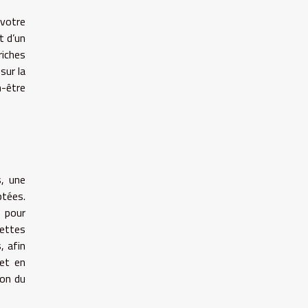
 votre
t d’un
riches
sur la
n-être
s, une
tées.
s pour
uettes
, afin
 et en
ion du