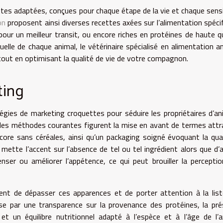
ttes adaptées, conçues pour chaque étape de la vie et chaque sensib
on
proposent ainsi diverses recettes axées sur l’alimentation spécif
pour un meilleur transit, ou encore riches en protéines de haute qu
duelle de chaque animal, le vétérinaire spécialisé en alimentation a
out en optimisant la qualité de vie de votre compagnon.
ting
gies de marketing croquettes pour séduire les propriétaires d’a
 les méthodes courantes figurent la mise en avant de termes attr
ore sans céréales, ainsi qu’un packaging soigné évoquant la quali
 mette l’accent sur l’absence de tel ou tel ingrédient alors que d’
nser ou améliorer l’appétence, ce qui peut brouiller la percepti
vient de dépasser ces apparences et de porter attention à la lis
rise par une transparence sur la provenance des protéines, la pr
 et un équilibre nutritionnel adapté à l’espèce et à l’âge de l’a