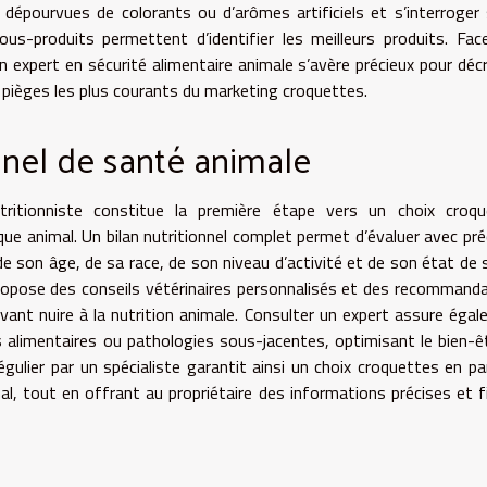
t dépourvues de colorants ou d’arômes artificiels et s’interroger 
ous-produits permettent d’identifier les meilleurs produits. Fac
d’un expert en sécurité alimentaire animale s’avère précieux pour déc
es pièges les plus courants du marketing croquettes.
nnel de santé animale
tritionniste constitue la première étape vers un choix croqu
ue animal. Un bilan nutritionnel complet permet d’évaluer avec pré
de son âge, de sa race, de son niveau d’activité et de son état de 
 propose des conseils vétérinaires personnalisés et des recommand
uvant nuire à la nutrition animale. Consulter un expert assure éga
s alimentaires ou pathologies sous-jacentes, optimisant le bien-ê
ulier par un spécialiste garantit ainsi un choix croquettes en pa
al, tout en offrant au propriétaire des informations précises et f