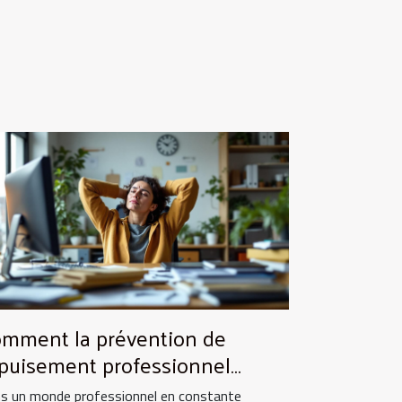
mment la prévention de
épuisement professionnel
nforce la productivité ?
s un monde professionnel en constante