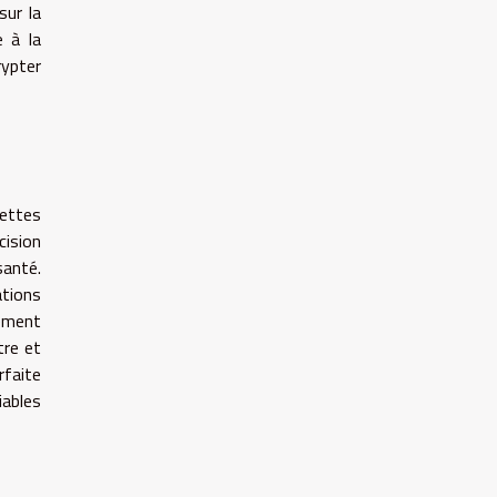
sur la
e à la
rypter
ettes
cision
santé.
ations
lement
tre et
rfaite
iables