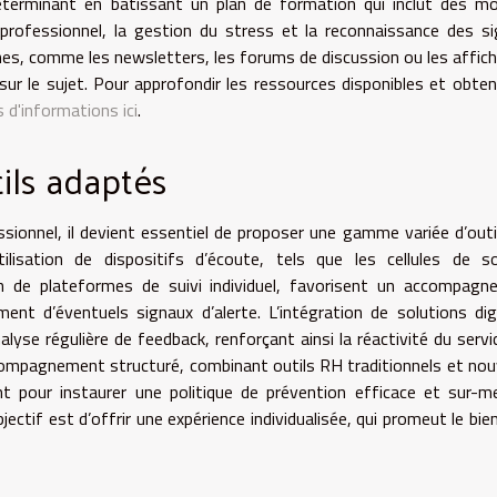
éterminant en bâtissant un plan de formation qui inclut des m
 professionnel, la gestion du stress et la reconnaissance des s
rnes, comme les newsletters, les forums de discussion ou les affic
 sur le sujet. Pour approfondir les ressources disponibles et obten
s d'informations ici
.
ils adaptés
sionnel, il devient essentiel de proposer une gamme variée d’out
ilisation de dispositifs d’écoute, tels que les cellules de s
on de plateformes de suivi individuel, favorisent un accompag
ent d’éventuels signaux d’alerte. L’intégration de solutions dig
’analyse régulière de feedback, renforçant ainsi la réactivité du serv
ccompagnement structuré, combinant outils RH traditionnels et nou
ent pour instaurer une politique de prévention efficace et sur-m
jectif est d’offrir une expérience individualisée, qui promeut le bie