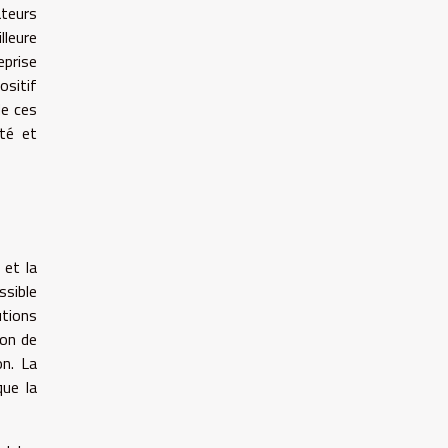
ateurs
lleure
eprise
ositif
de ces
ité et
 et la
ssible
utions
ion de
on. La
que la