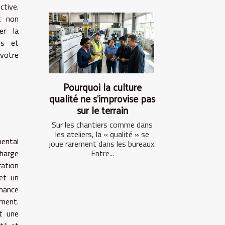
ctive.
t non
er la
es et
votre
Pourquoi la culture
qualité ne s’improvise pas
sur le terrain
Sur les chantiers comme dans
les ateliers, la « qualité » se
ental
joue rarement dans les bureaux.
harge
Entre...
ration
 et un
rmance
ement.
t une