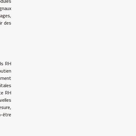
odules
ignaux
hages,
ir des
ils RH
outien
nement
itales
ice RH
velles
esure,
n-être