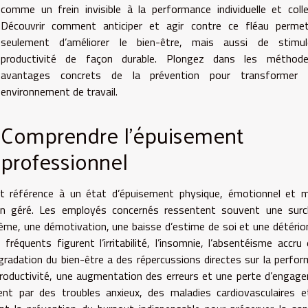
comme un frein invisible à la performance individuelle et colle
Découvrir comment anticiper et agir contre ce fléau perme
seulement d’améliorer le bien-être, mais aussi de stimul
productivité de façon durable. Plongez dans les méthod
avantages concrets de la prévention pour transformer 
environnement de travail.
Comprendre l’épuisement
professionnel
it référence à un état d’épuisement physique, émotionnel et m
non géré. Les employés concernés ressentent souvent une surc
rême, une démotivation, une baisse d’estime de soi et une détério
équents figurent l’irritabilité, l’insomnie, l’absentéisme accru
égradation du bien-être a des répercussions directes sur la perfo
 productivité, une augmentation des erreurs et une perte d’engag
t par des troubles anxieux, des maladies cardiovasculaires e