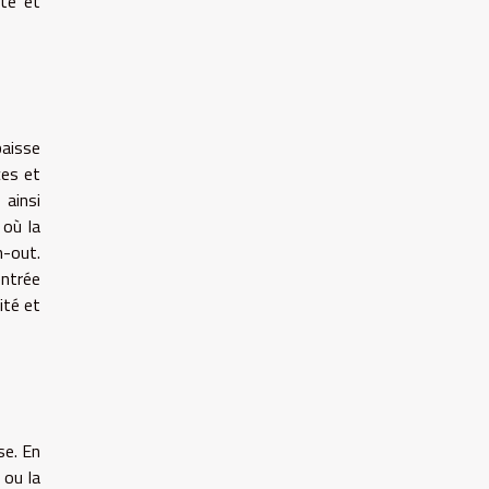
nté et
baisse
ces et
 ainsi
 où la
n-out.
entrée
ité et
se. En
 ou la