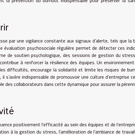
dant la prévention du burnout indispensable pour préserver la sa
rir
se par une vigilance constante aux signaux d’alerte, tels que la 
Une évaluation psychosociale régulière permet de détecter ces indi
me de soutien psychologique, des sessions de gestion du stress
contribue à renforcer la résilience des équipes. Un environnement
es difficultés, encourage la solidarité et limite les risques de bur
il s’avère indispensable de promouvoir une culture d’entreprise c
emble des collaborateurs dans cette dynamique pour assurer la pérenn
vité
uence positivement l’efficacité au sein des équipes et de l’entrepri
ion à la gestion du stress, l’amélioration de l’ambiance de travail