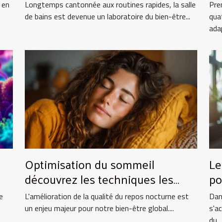
an
 en
Longtemps cantonnée aux routines rapides, la salle
Pre
de bains est devenue un laboratoire du bien-être...
qua
adap
Optimisation du sommeil
Le
découvrez les techniques les
po
plus efficaces pour améliorer la
tr
e
L'amélioration de la qualité du repos nocturne est
Dan
qualité du repos nocturne
un enjeu majeur pour notre bien-être global....
s'a
du...