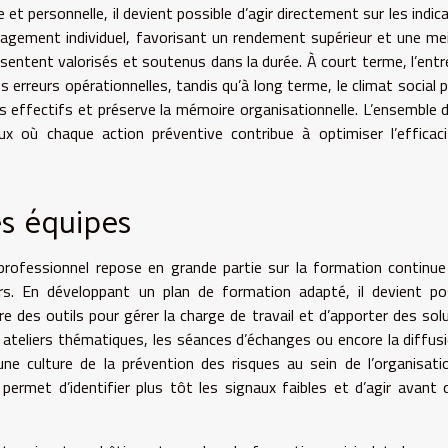
e et personnelle, il devient possible d’agir directement sur les indic
gement individuel, favorisant un rendement supérieur et une mei
 sentent valorisés et soutenus dans la durée. À court terme, l’entr
erreurs opérationnelles, tandis qu’à long terme, le climat social p
e les effectifs et préserve la mémoire organisationnelle. L’ensemble 
eux où chaque action préventive contribue à optimiser l’efficac
es équipes
 professionnel repose en grande partie sur la formation continue
urs. En développant un plan de formation adapté, il devient po
e des outils pour gérer la charge de travail et d’apporter des sol
 ateliers thématiques, les séances d’échanges ou encore la diffus
e culture de la prévention des risques au sein de l’organisati
ermet d’identifier plus tôt les signaux faibles et d’agir avant 