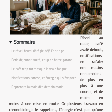
Réveil au
Sommaire
radar, café
avalé debout,
Le réveil brutal dérègle déjà l’horloge
notifications
Petit-déjeuner sucré, coup de barre garanti
en rafale :
nos matins
Le café trop tôt masque la vraie fatigue
ressemblent
Notifications, stress, et énergie qui s’évapore
de plus en
plus à une
Reprendre la main dès demain matin
course, et de
moins en
moins à une mise en route. Or plusieurs travaux en
chronobiologie le rappellent, l’énergie n’est pas qu’une