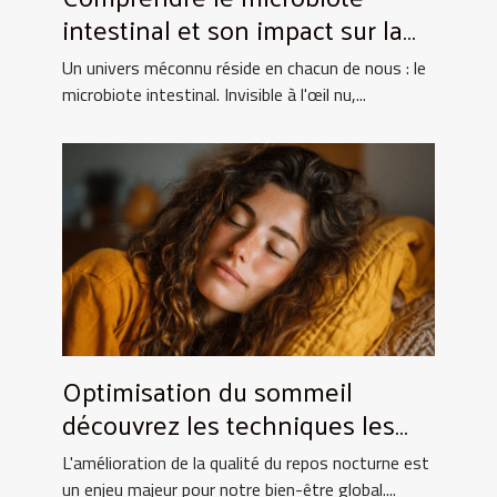
intestinal et son impact sur la
santé globale
Un univers méconnu réside en chacun de nous : le
microbiote intestinal. Invisible à l'œil nu,...
Optimisation du sommeil
découvrez les techniques les
plus efficaces pour améliorer la
L'amélioration de la qualité du repos nocturne est
qualité du repos nocturne
un enjeu majeur pour notre bien-être global....