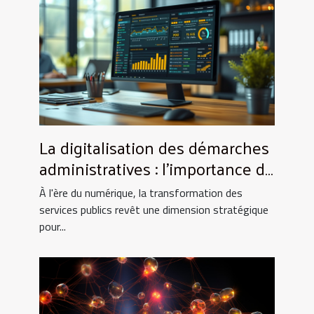
La digitalisation des démarches
administratives : l'importance de
l'extrait Kbis en ligne pour les
À l'ère du numérique, la transformation des
entreprises
services publics revêt une dimension stratégique
pour...