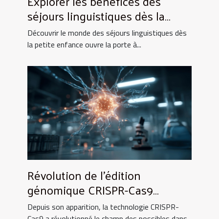
Explorer les bénéfices des
séjours linguistiques dès la
petite enfance
Découvrir le monde des séjours linguistiques dès
la petite enfance ouvre la porte à...
Révolution de l'édition
génomique CRISPR-Cas9
quelles perspectives pour la
Depuis son apparition, la technologie CRISPR-
médecine
Cas9 a révolutionné le champ des possibles dans