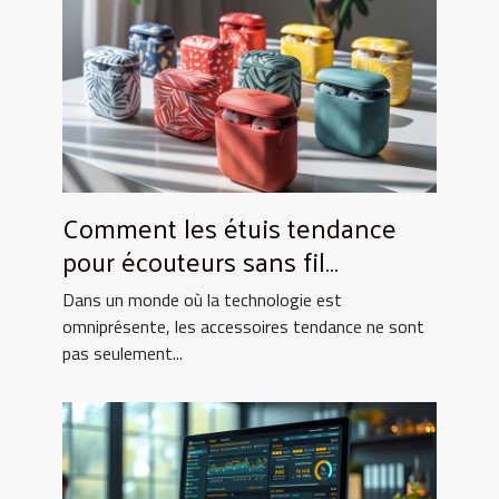
Comment les étuis tendance
pour écouteurs sans fil
améliorent-ils votre expérience
Dans un monde où la technologie est
quotidienne ?
omniprésente, les accessoires tendance ne sont
pas seulement...