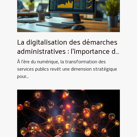
La digitalisation des démarches
administratives : l'importance de
l'extrait Kbis en ligne pour les
À l'ère du numérique, la transformation des
entreprises
services publics revêt une dimension stratégique
pour...