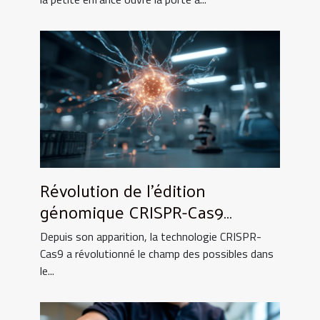
Révolution de l'édition
génomique CRISPR-Cas9
quelles perspectives pour la
Depuis son apparition, la technologie CRISPR-
médecine
Cas9 a révolutionné le champ des possibles dans
le...