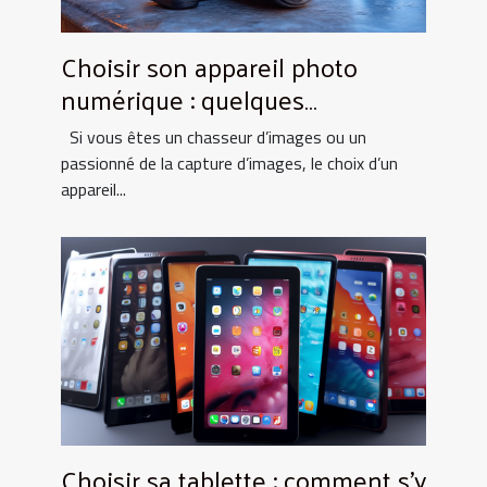
Choisir son appareil photo
numérique : quelques
informations utiles
Si vous êtes un chasseur d’images ou un
passionné de la capture d’images, le choix d’un
appareil...
Choisir sa tablette : comment s’y