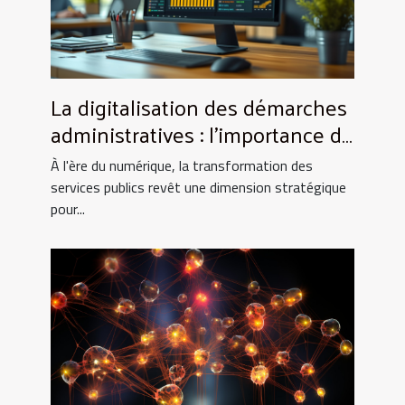
La digitalisation des démarches
administratives : l'importance de
l'extrait Kbis en ligne pour les
À l'ère du numérique, la transformation des
entreprises
services publics revêt une dimension stratégique
pour...