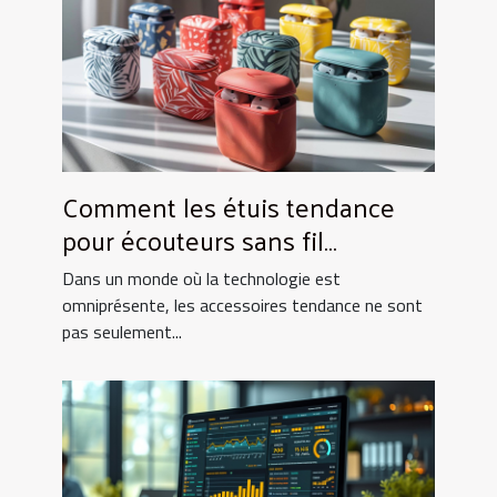
Comment les étuis tendance
pour écouteurs sans fil
améliorent-ils votre expérience
Dans un monde où la technologie est
quotidienne ?
omniprésente, les accessoires tendance ne sont
pas seulement...