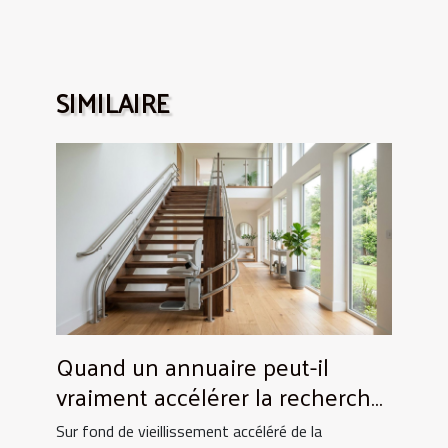
SIMILAIRE
Quand un annuaire peut-il
vraiment accélérer la recherche
de monte-escaliers performants
Sur fond de vieillissement accéléré de la