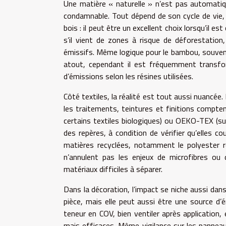
Une matière « naturelle » n’est pas automati
condamnable. Tout dépend de son cycle de vie,
bois : il peut être un excellent choix lorsqu’il e
s’il vient de zones à risque de déforestation,
émissifs. Même logique pour le bambou, souven
atout, cependant il est fréquemment transfo
d’émissions selon les résines utilisées.
Côté textiles, la réalité est tout aussi nuancée.
les traitements, teintures et finitions compt
certains textiles biologiques) ou OEKO-TEX (su
des repères, à condition de vérifier qu’elles co
matières recyclées, notamment le polyester re
n’annulent pas les enjeux de microfibres ou d
matériaux difficiles à séparer.
Dans la décoration, l’impact se niche aussi dan
pièce, mais elle peut aussi être une source d’ém
teneur en COV, bien ventiler après application,
mais efficaces. Même vigilance sur les panneaux