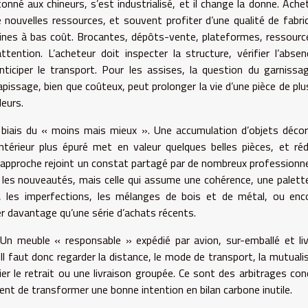
né aux chineurs, s’est industrialisé, et il change la donne. Ache
de nouvelles ressources, et souvent profiter d’une qualité de fabri
ines à bas coût. Brocantes, dépôts-vente, plateformes, ressource
ttention. L’acheteur doit inspecter la structure, vérifier l’abse
anticiper le transport. Pour les assises, la question du garnissa
etapissage, bien que coûteux, peut prolonger la vie d’une pièce de plu
leurs.
e biais du « moins mais mieux ». Une accumulation d’objets décor
térieur plus épuré met en valeur quelques belles pièces, et réd
 approche rejoint un constat partagé par de nombreux professionnel
lie les nouveautés, mais celle qui assume une cohérence, une palett
s, les imperfections, les mélanges de bois et de métal, ou enc
er davantage qu’une série d’achats récents.
. Un meuble « responsable » expédié par avion, sur-emballé et li
 Il faut donc regarder la distance, le mode de transport, la mutuali
gier le retrait ou une livraison groupée. Ce sont des arbitrages con
tent de transformer une bonne intention en bilan carbone inutile.