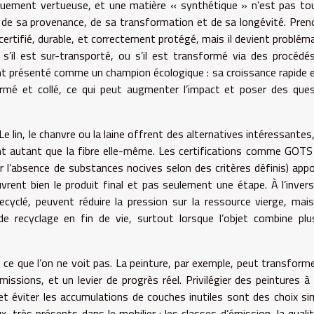
quement vertueuse, et une matière « synthétique » n’est pas to
 de sa provenance, de sa transformation et de sa longévité. Pren
st certifié, durable, et correctement protégé, mais il devient problém
 s’il est sur-transporté, ou s’il est transformé via des procédé
t présenté comme un champion écologique : sa croissance rapide 
rmé et collé, ce qui peut augmenter l’impact et poser des que
 Le lin, le chanvre ou la laine offrent des alternatives intéressantes
ent autant que la fibre elle-même. Les certifications comme GOTS
r l’absence de substances nocives selon des critères définis) app
uvrent bien le produit final et pas seulement une étape. À l’invers
cyclé, peuvent réduire la pression sur la ressource vierge, mais
e recyclage en fin de vie, surtout lorsque l’objet combine plu
s ce que l’on ne voit pas. La peinture, par exemple, peut transform
issions, et un levier de progrès réel. Privilégier des peintures à 
 et éviter les accumulations de couches inutiles sont des choix si
, très présents dans le mobilier : les classes d’émission, la quali