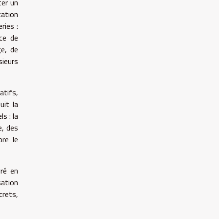
ter un
cation
ries :
nce de
ge, de
sieurs
atifs,
uit la
s : la
e, des
ore le
vré en
sation
crets,