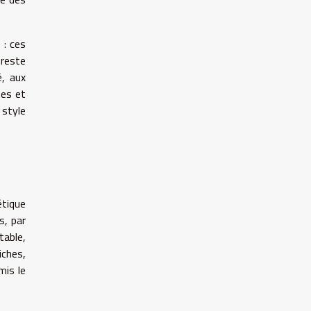
 : ces
 reste
é, aux
tes et
 style
étique
s, par
table,
iches,
mis le