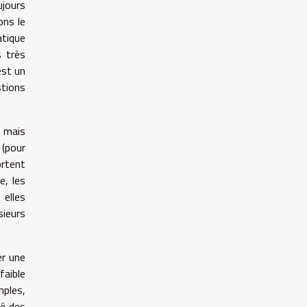
ujours
ons le
atique
s très
est un
stions
, mais
 (pour
ortent
e, les
 elles
sieurs
er une
faible
mples,
té des