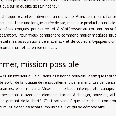
que sur la qualité de l’air intérieur.
sthétique « atelier » devenue un classique. Acier, aluminium, fonte
eut soutenir une longue durée de vie, mais leur production initiale
 des pièces conçues pour durer, et à s’intéresser au contenu recycl
e réparation. Pour mieux comprendre comment marier matières bru
détaille les associations de matériaux et de couleurs typiques d’un
econde main et la remise en état.
mmer, mission possible
e » et un intérieur qui a du sens ? La bonne nouvelle, c’est que l’esth
n de sortir de la logique de renouvellement permanent. Les tendance
turantes, elles, restent. Miser sur une base intemporelle, canapé, 
la personnalité avec des éléments faciles à changer, housses, aff
t en gardant de la liberté. C’est souvent là que se cache le compro
 dure, et éviter les achats impulsifs sur ce qui se démode vite.