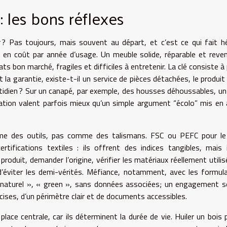
 : les bons réflexes
 ? Pas toujours, mais souvent au départ, et c’est ce qui fait hé
 en coût par année d’usage. Un meuble solide, réparable et reve
s bon marché, fragiles et difficiles à entretenir. La clé consiste à
la garantie, existe-t-il un service de pièces détachées, le produit 
uotidien ? Sur un canapé, par exemple, des housses déhoussables, un
ration valent parfois mieux qu’un simple argument “écolo” mis en
mme des outils, pas comme des talismans. FSC ou PEFC pour le 
ertifications textiles : ils offrent des indices tangibles, mais 
produit, demander l’origine, vérifier les matériaux réellement utilis
d’éviter les demi-vérités. Méfiance, notamment, avec les formul
 naturel », « green », sans données associées; un engagement s
ses, d’un périmètre clair et de documents accessibles.
place centrale, car ils déterminent la durée de vie. Huiler un bois 