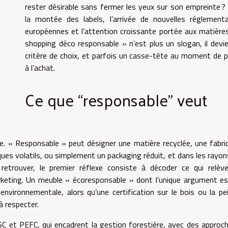
rester désirable sans fermer les yeux sur son empreinte ?
la montée des labels, l’arrivée de nouvelles réglement
européennes et l’attention croissante portée aux matières
shopping déco responsable » n’est plus un slogan, il devi
e
critère de choix, et parfois un casse-tête au moment de 
à l’achat.
Ce que “responsable” veut
me. « Responsable » peut désigner une matière recyclée, une fabri
ues volatils, ou simplement un packaging réduit, et dans les rayon
retrouver, le premier réflexe consiste à décoder ce qui relèv
keting. Un meuble « écoresponsable » dont l’unique argument e
 environnementale, alors qu’une certification sur le bois ou la pe
à respecter.
FSC et PEFC, qui encadrent la gestion forestière, avec des approc