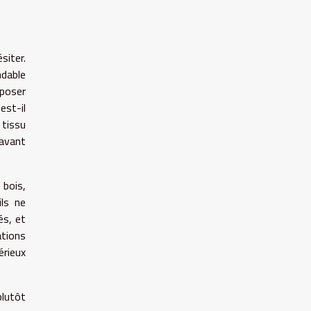
siter.
ndable
 poser
est-il
 tissu
 avant
bois,
ils ne
és, et
ations
érieux
plutôt