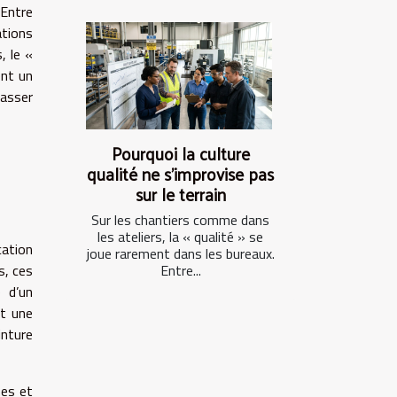
 Entre
ations
, le «
ent un
passer
Pourquoi la culture
qualité ne s’improvise pas
sur le terrain
Sur les chantiers comme dans
les ateliers, la « qualité » se
cation
joue rarement dans les bureaux.
s, ces
Entre...
e d’un
st une
inture
hes et