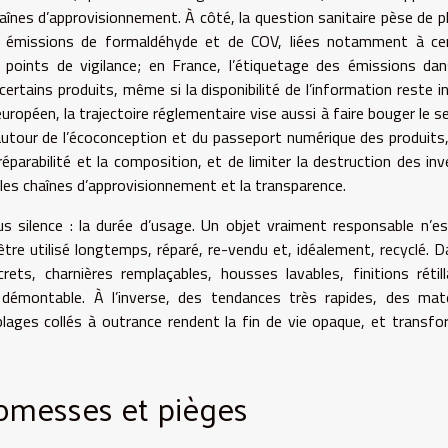
haînes d’approvisionnement. À côté, la question sanitaire pèse de p
Les émissions de formaldéhyde et de COV, liées notamment à ce
 points de vigilance; en France, l’étiquetage des émissions dans
certains produits, même si la disponibilité de l’information reste i
uropéen, la trajectoire réglementaire vise aussi à faire bouger le s
 autour de l’écoconception et du passeport numérique des produits
 réparabilité et la composition, et de limiter la destruction des in
 les chaînes d’approvisionnement et la transparence.
s silence : la durée d’usage. Un objet vraiment responsable n’e
être utilisé longtemps, réparé, re-vendu et, idéalement, recyclé. D
ets, charnières remplaçables, housses lavables, finitions rétill
e démontable. À l’inverse, des tendances très rapides, des mat
blages collés à outrance rendent la fin de vie opaque, et transf
romesses et pièges