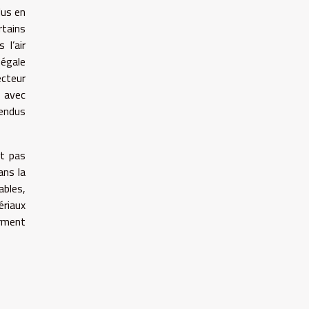
lus en
rtains
 l’air
négale
ecteur
, avec
vendus
st pas
ans la
ables,
ériaux
orment