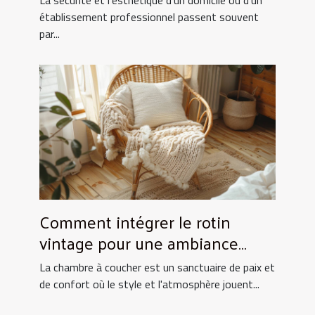
La sécurité et l'esthétique d'un domicile ou d'un
établissement professionnel passent souvent
par...
Comment intégrer le rotin
vintage pour une ambiance
chaleureuse en chambre
La chambre à coucher est un sanctuaire de paix et
de confort où le style et l'atmosphère jouent...