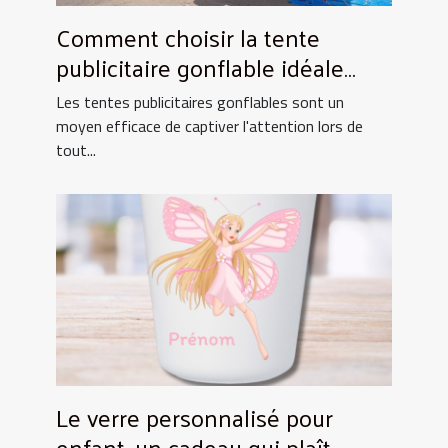
Comment choisir la tente
publicitaire gonflable idéale
pour vos événements
Les tentes publicitaires gonflables sont un
moyen efficace de captiver l'attention lors de
tout...
Le verre personnalisé pour
enfant, un cadeau qui plaît