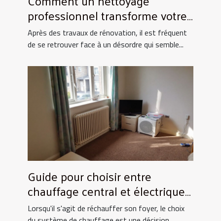
Comment un nettoyage
professionnel transforme votre
espace après rénovation ?
Après des travaux de rénovation, il est fréquent
de se retrouver face à un désordre qui semble...
Guide pour choisir entre
chauffage central et électrique
pour la maison
Lorsqu'il s'agit de réchauffer son foyer, le choix
du système de chauffage est une décision...