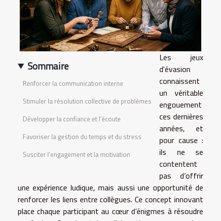
Les jeux
Sommaire
d'évasion
connaissent
Renforcer la communication interne
un véritable
Stimuler la résolution collective de problèmes
engouement
ces dernières
Développer la confiance et l’écoute
années, et
Favoriser la gestion du temps et du stress
pour cause :
ils ne se
Susciter l’engagement et la motivation
contentent
pas d’offrir
une expérience ludique, mais aussi une opportunité de
renforcer les liens entre collègues. Ce concept innovant
place chaque participant au cœur d’énigmes à résoudre