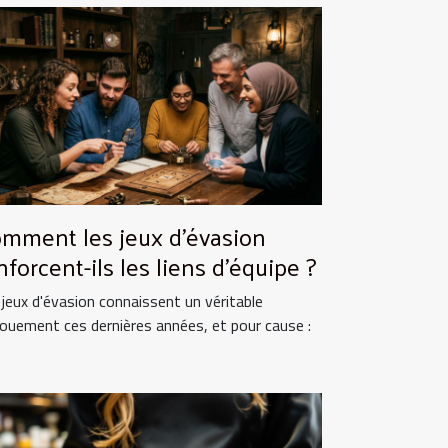
mment les jeux d'évasion
nforcent-ils les liens d'équipe ?
 jeux d'évasion connaissent un véritable
ouement ces dernières années, et pour cause :