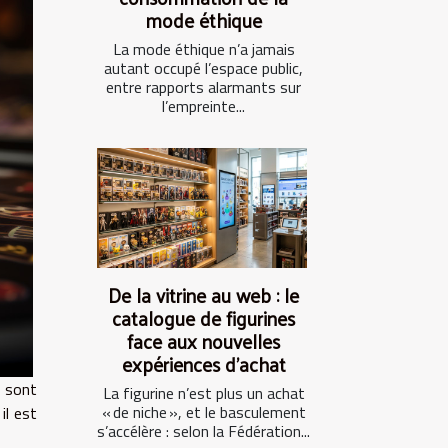
mode éthique
La mode éthique n’a jamais
autant occupé l’espace public,
entre rapports alarmants sur
l’empreinte...
De la vitrine au web : le
catalogue de figurines
face aux nouvelles
expériences d’achat
s sont
La figurine n’est plus un achat
« de niche », et le basculement
il est
s’accélère : selon la Fédération...