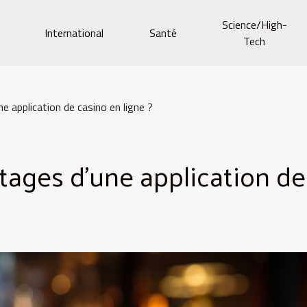
Science/High-
e
International
Santé
Tech
e application de casino en ligne ?
tages d'une application de