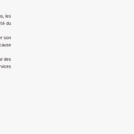
s, les
ité du
er son
 cause
ur des
rvices