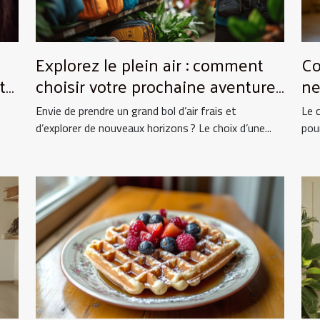
Explorez le plein air : comment
Co
to
choisir votre prochaine aventure
ne
nature ?
vo
Envie de prendre un grand bol d’air frais et
Le 
d’explorer de nouveaux horizons ? Le choix d’une...
pou