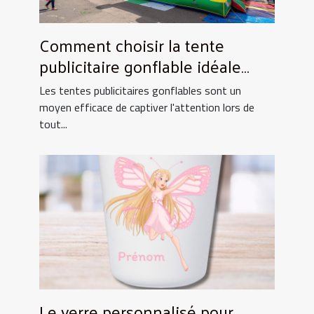
Comment choisir la tente
publicitaire gonflable idéale
pour vos événements
Les tentes publicitaires gonflables sont un
moyen efficace de captiver l'attention lors de
tout...
Le verre personnalisé pour