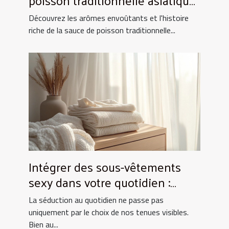
poisson traditionnelle asiatique
et ses utilisations culinaires
Découvrez les arômes envoûtants et l'histoire
riche de la sauce de poisson traditionnelle...
Intégrer des sous-vêtements
sexy dans votre quotidien :
Astuces et conseils
La séduction au quotidien ne passe pas
uniquement par le choix de nos tenues visibles.
Bien au...