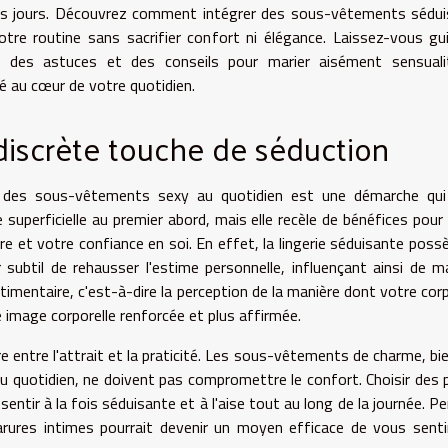
es jours. Découvrez comment intégrer des sous-vêtements sédui
otre routine sans sacrifier confort ni élégance. Laissez-vous gu
s des astuces et des conseils pour marier aisément sensuali
té au cœur de votre quotidien.
discrète touche de séduction
 des sous-vêtements sexy au quotidien est une démarche qui
e superficielle au premier abord, mais elle recèle de bénéfices pour
re et votre confiance en soi. En effet, la lingerie séduisante poss
 subtil de rehausser l'estime personnelle, influençant ainsi de m
timentaire, c'est-à-dire la perception de la manière dont votre cor
e image corporelle renforcée et plus affirmée.
bre entre l'attrait et la praticité. Les sous-vêtements de charme, bi
u quotidien, ne doivent pas compromettre le confort. Choisir des 
 sentir à la fois séduisante et à l'aise tout au long de la journée. P
arures intimes pourrait devenir un moyen efficace de vous senti