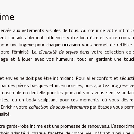
time
ervée aux vêtements visibles de tous. Au cœur de votre intimit
ut considérablement influencer votre bien-être et votre confia
 pour une
lingerie pour chaque occasion
vous permet de refléter 
 votre féminité. La
diversité de styles
dans votre collection de 
image et à jouer avec vos humeurs, tout en gardant une touc
t envies ne doit pas être intimidant. Pour allier confort et séduct
ar des pièces basiques et intemporelles, puis ajoutez progressi
n ensemble en dentelle pour les jours où vous vous sentez audac
xantes, ou un body sculptant pour ces moments où vous désire
Enrichir votre
collection de sous-vêtements
par étapes vous perm
alité.
otre garde-robe intime est une promesse de renouveau. L'assortim
hoix adapté à chaque facette de votre vie, offrant ainsi une l