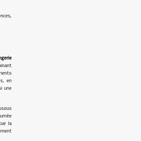
ences,
ngerie
minant
éments
es, en
si une
essous
ournée
par la
lement