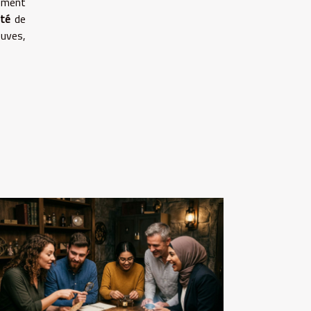
tement
ité
de
euves,