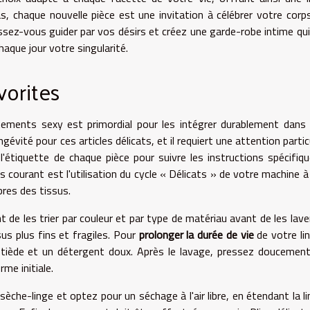
as, chaque nouvelle pièce est une invitation à célébrer votre corp
issez-vous guider par vos désirs et créez une garde-robe intime qu
haque jour votre singularité.
vorites
tements sexy est primordial pour les intégrer durablement dans
vité pour ces articles délicats, et il requiert une attention particu
'étiquette de chaque pièce pour suivre les instructions spécifiq
us courant est l'utilisation du cycle « Délicats » de votre machine à 
bres des tissus.
 de les trier par couleur et par type de matériau avant de les laver
sus plus fins et fragiles. Pour
prolonger la durée de vie
de votre lin
u tiède et un détergent doux. Après le lavage, pressez doucement
me initiale.
sèche-linge et optez pour un séchage à l'air libre, en étendant la li