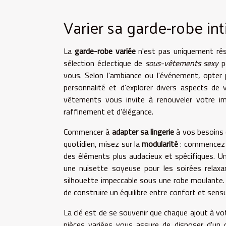
Varier sa garde-robe in
La
garde-robe variée
n'est pas uniquement rés
sélection éclectique de
sous-vêtements sexy
pe
vous. Selon l'ambiance ou l'événement, opter
personnalité et d'explorer divers aspects de
vêtements vous invite à renouveler votre 
raffinement et d'élégance.
Commencer à
adapter sa lingerie
à vos besoins e
quotidien, misez sur la
modularité
: commencez p
des éléments plus audacieux et spécifiques. U
une nuisette soyeuse pour les soirées rela
silhouette impeccable sous une robe moulante. 
de construire un équilibre entre confort et sensu
La clé est de se souvenir que chaque ajout à v
pièces variées vous assure de disposer d'un c