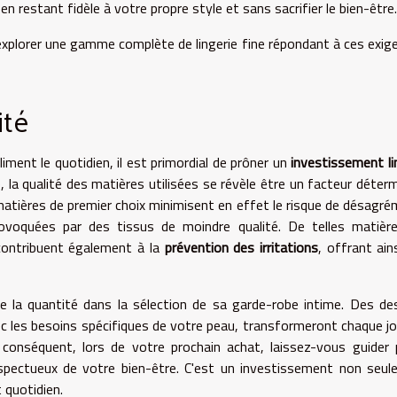
en restant fidèle à votre propre style et sans sacrifier le bien-être.
explorer une gamme complète de lingerie fine répondant à ces exig
ité
ent le quotidien, il est primordial de prôner un
investissement li
, la qualité des matières utilisées se révèle être un facteur déter
matières de premier choix minimisent en effet le risque de désagr
rovoquées par des tissus de moindre qualité. De telles matièr
contribuent également à la
prévention des irritations
, offrant ain
 que la quantité dans la sélection de sa garde-robe intime. Des d
ec les besoins spécifiques de votre peau, transformeront chaque j
conséquent, lors de votre prochain achat, laissez-vous guider 
espectueux de votre bien-être. C'est un investissement non seu
 quotidien.