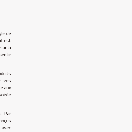
yle de
l est
sur la
sentir
oduits
r vos
ée aux
soirée
s. Par
conçus
r avec