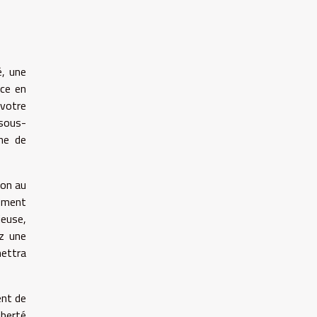
é, une
nce en
votre
sous-
he de
ion au
vement
ieuse,
z une
ettra
ent de
iberté