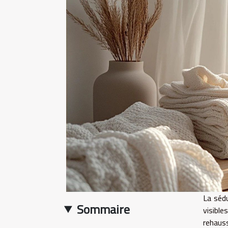
La séd
Sommaire
visible
rehaus