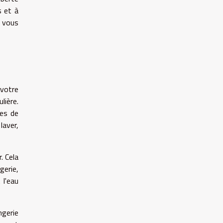
s et à
i vous
 votre
lière.
ues de
laver,
. Cela
gerie,
 l'eau
ngerie