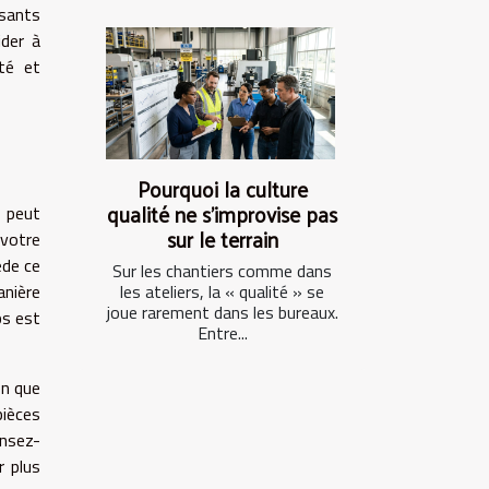
sants
ider à
té et
Pourquoi la culture
qualité ne s’improvise pas
 peut
sur le terrain
 votre
ède ce
Sur les chantiers comme dans
anière
les ateliers, la « qualité » se
joue rarement dans les bureaux.
ps est
Entre...
en que
pièces
ensez-
r plus