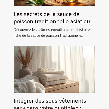
Les secrets de la sauce de
poisson traditionnelle asiatique
et ses utilisations culinaires
Découvrez les arômes envoûtants et l'histoire
riche de la sauce de poisson traditionnelle...
Intégrer des sous-vêtements
sexy dans votre quotidien :