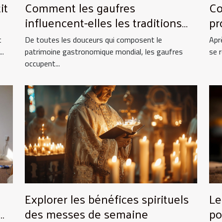
it
Comment les gaufres
Co
influencent-elles les traditions
pr
culinaires ?
es
t
De toutes les douceurs qui composent le
Apr
..
patrimoine gastronomique mondial, les gaufres
se 
occupent...
Explorer les bénéfices spirituels
Le
des messes de semaine
po