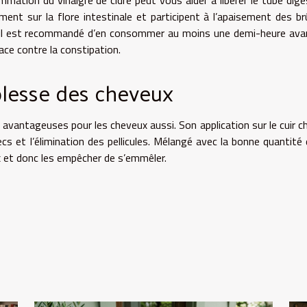
ation du vinaigre de cidre peut vous aider à libérer le tube digest
ent sur la flore intestinale et participent à l’apaisement des br
, il est recommandé d’en consommer au moins une demi-heure ava
cace contre la constipation.
plesse des cheveux
 avantageuses pour les cheveux aussi. Son application sur le cuir c
s et l’élimination des pellicules. Mélangé avec la bonne quantité 
x et donc les empêcher de s’emmêler.