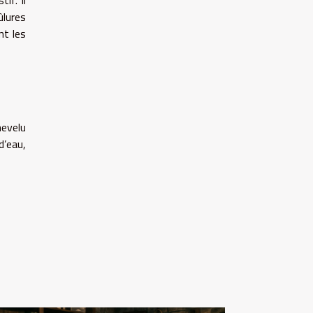
if. Il
ûlures
nt les
hevelu
d’eau,