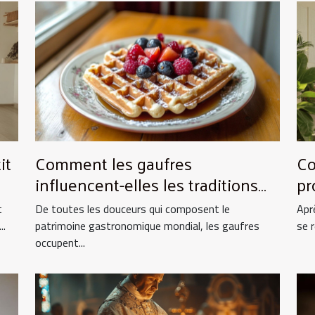
it
Comment les gaufres
Co
influencent-elles les traditions
pr
culinaires ?
es
t
De toutes les douceurs qui composent le
Apr
..
patrimoine gastronomique mondial, les gaufres
se 
occupent...