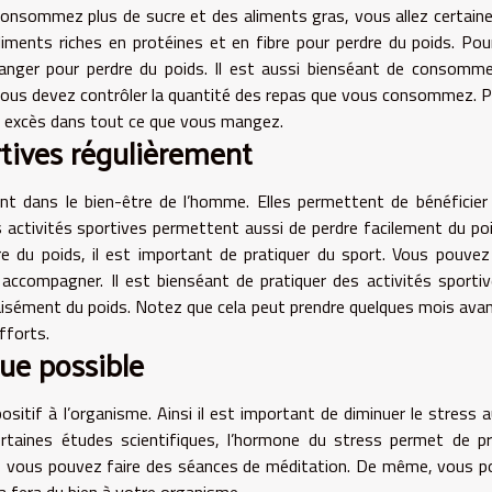
 consommez plus de sucre et des aliments gras, vous allez certai
iments riches en protéines et en fibre pour perdre du poids. Po
anger pour perdre du poids. Il est aussi bienséant de consomm
, vous devez contrôler la quantité des repas que vous consommez. 
es excès dans tout ce que vous mangez.
rtives régulièrement
ant dans le bien-être de l’homme. Elles permettent de bénéficier
activités sportives permettent aussi de perdre facilement du poi
re du poids, il est important de pratiquer du sport. Vous pouve
accompagner. Il est bienséant de pratiquer des activités sporti
 aisément du poids. Notez que cela peut prendre quelques mois ava
fforts.
ue possible
ositif à l’organisme. Ainsi il est important de diminuer le stress 
ertaines études scientifiques, l’hormone du stress permet de p
ess, vous pouvez faire des séances de méditation. De même, vous 
a fera du bien à votre organisme.