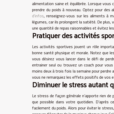
alimentation saine et équilibrée. Lorsque vous
prendre du poids à nouveau. Optez pour des al
d'infos
, renseignez-vous sur les aliments à m
légumes, car ils prolongent la satiété. De plus
une quantité de repas raisonnables et évitez l
Pratiquer des activités spo
Les activités sportives jouent un rôle import
bonne santé physique et morale. Notez que les 
vous désirez vous lancer dans le défi de perd
entrainer seul ou trouvez un coach pour vous 
moins deux à trois fois la semaine pour perdre
vous ne remarquiez les effets positifs de vos e
Diminuer le stress autant q
Le stress de façon générale n’apporte rien de p
que possible dans votre quotidien. D’après c
facilement du poids. Alors pour éviter le str
essayer d’écouter de la musique chaque jour. Cel