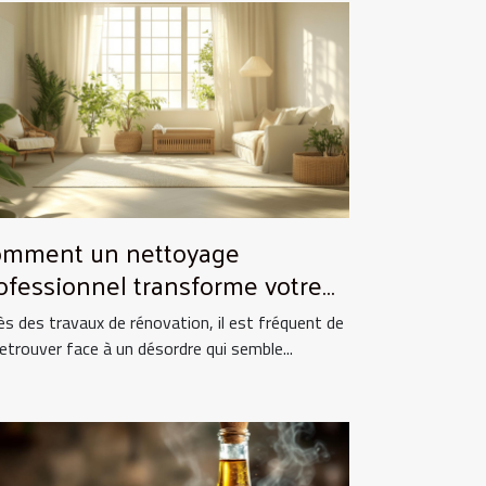
mment un nettoyage
ofessionnel transforme votre
pace après rénovation ?
ès des travaux de rénovation, il est fréquent de
retrouver face à un désordre qui semble...