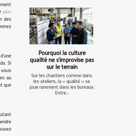
nement
ur
plus
er des
Prenez
Pourquoi la culture
 d’une
qualité ne s’improvise pas
ds. Si
sur le terrain
z vous
Sur les chantiers comme dans
ves au
les ateliers, la « qualité » se
nt que
joue rarement dans les bureaux.
Entre...
autant
rendre
pouvez