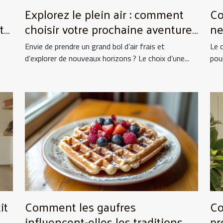
Explorez le plein air : comment
Co
to
choisir votre prochaine aventure
ne
nature ?
vo
Envie de prendre un grand bol d’air frais et
Le 
d’explorer de nouveaux horizons ? Le choix d’une...
pou
it
Comment les gaufres
Co
influencent-elles les traditions
pr