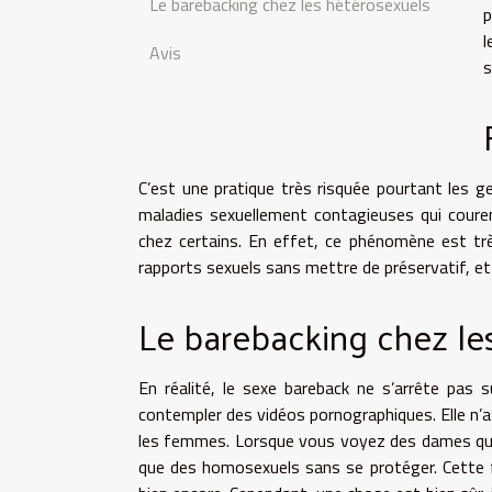
Le barebacking chez les hétérosexuels
p
l
Avis
s
C’est une pratique très risquée pourtant les g
maladies sexuellement contagieuses qui couren
chez certains. En effet, ce phénomène est tr
rapports sexuels sans mettre de préservatif, et 
Le barebacking chez le
En réalité, le sexe bareback ne s’arrête pas 
contempler des vidéos pornographiques. Elle n’a 
les femmes. Lorsque vous voyez des dames qui f
que des homosexuels sans se protéger. Cette f