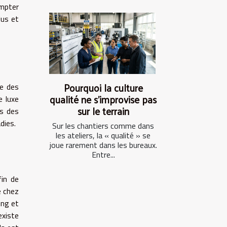
ompter
lus et
Pourquoi la culture
ce des
qualité ne s’improvise pas
e luxe
sur le terrain
is des
dies.
Sur les chantiers comme dans
les ateliers, la « qualité » se
joue rarement dans les bureaux.
Entre...
fin de
e chez
ing et
existe