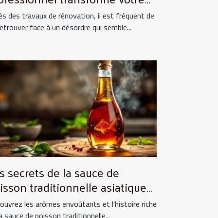
pace après rénovation ?
ès des travaux de rénovation, il est fréquent de
retrouver face à un désordre qui semble...
s secrets de la sauce de
isson traditionnelle asiatique
 ses utilisations culinaires
ouvrez les arômes envoûtants et l'histoire riche
a sauce de poisson traditionnelle...