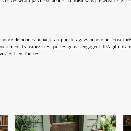
ils ne cesseront pas de se donner du plaisir sans préservatifs et ce
nnonce de bonnes nouvelles ni pour les gays ni pour hétérosexuels
exuellement transmissibles que ces gens s’engagent. Il s’agit not
ydia et bien d’autres.