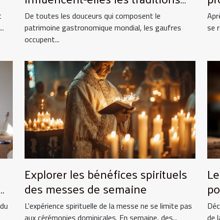
culinaires ?
es
t
De toutes les douceurs qui composent le
Apr
..
patrimoine gastronomique mondial, les gaufres
se 
occupent...
Explorer les bénéfices spirituels
Le
des messes de semaine
po
et
 du
L'expérience spirituelle de la messe ne se limite pas
Déc
aux cérémonies dominicales. En semaine, des...
de l