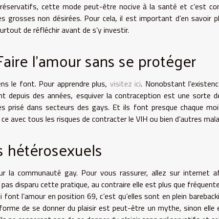
réservatifs, cette mode peut-être nocive à la santé et c’est c
es grosses non désirées. Pour cela, il est important d’en savoir p
urtout de réfléchir avant de s’y investir.
Faire l’amour sans se protéger
ens le font. Pour apprendre plus,
visitez ici
. Nonobstant l’existen
t depuis des années, esquiver la contraception est une sorte d
ès prisé dans secteurs des gays. Et ils font presque chaque mo
ce avec tous les risques de contracter le VIH ou bien d’autres mala
s hétérosexuels
sur la communauté gay. Pour vous rassurer, allez sur internet a
pas disparu cette pratique, au contraire elle est plus que fréquent
ont l’amour en position 69, c’est qu’elles sont en plein bareback
orme de se donner du plaisir est peut-être un mythe, sinon elle 