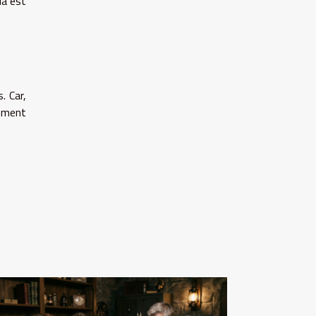
la est
. Car,
amment