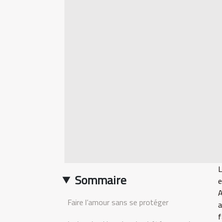
L
Sommaire
e
A
Faire l’amour sans se protéger
a
f