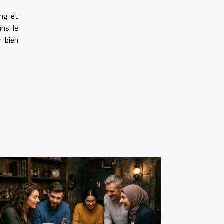
ing et
ans le
r bien