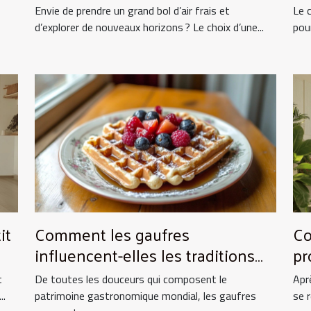
nature ?
vo
Envie de prendre un grand bol d’air frais et
Le 
d’explorer de nouveaux horizons ? Le choix d’une...
pou
it
Comment les gaufres
Co
influencent-elles les traditions
pr
culinaires ?
es
t
De toutes les douceurs qui composent le
Apr
..
patrimoine gastronomique mondial, les gaufres
se 