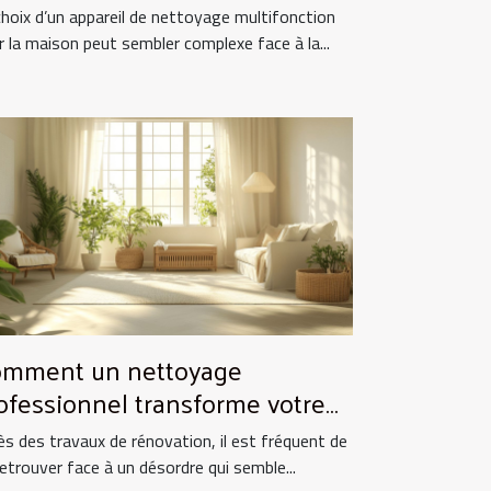
tre maison ?
choix d’un appareil de nettoyage multifonction
r la maison peut sembler complexe face à la...
mment un nettoyage
ofessionnel transforme votre
pace après rénovation ?
ès des travaux de rénovation, il est fréquent de
retrouver face à un désordre qui semble...