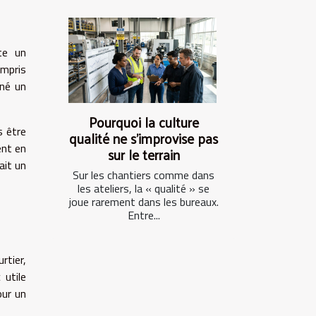
te un
ompris
nné un
Pourquoi la culture
s être
qualité ne s’improvise pas
ent en
sur le terrain
ait un
Sur les chantiers comme dans
les ateliers, la « qualité » se
joue rarement dans les bureaux.
Entre...
rtier,
 utile
our un