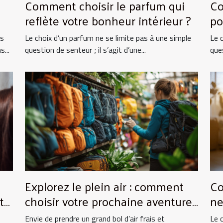
Comment choisir le parfum qui
Co
reflète votre bonheur intérieur ?
po
ts
Le choix d’un parfum ne se limite pas à une simple
Le 
...
question de senteur ; il s’agit d’une...
ques
Explorez le plein air : comment
Co
to
choisir votre prochaine aventure
ne
nature ?
vo
Envie de prendre un grand bol d’air frais et
Le 