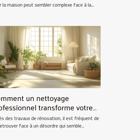
r la maison peut sembler complexe face à la...
mment un nettoyage
ofessionnel transforme votre
pace après rénovation ?
ès des travaux de rénovation, il est fréquent de
retrouver face à un désordre qui semble...