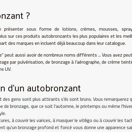
onzant ?
e présenter sous forme de lotions, crèmes, mousses, spra
us sur ces produits autobronzants les plus populaires et les meil
lupart des marques en incluent déjà beaucoup dans leur catalogue.
e" peut aussi avoir de nombreux noms différents ... Vous avez peu
zage par pulvérisation, de bronzage à l'aérographe, de crème teint
ns UV.
ion d'un autobronzant
art des gens sont plus attirants s'ils sont bruns. Vous remarquerez 
 de bronzage, que ce soit l'automne, le printemps ou même l'hiver
yle.
es, à couvrir les varices, à masquer le vitiligo ou à couvrir les tac
nt qu'un bronzage profond et foncé vous donne une apparence sai