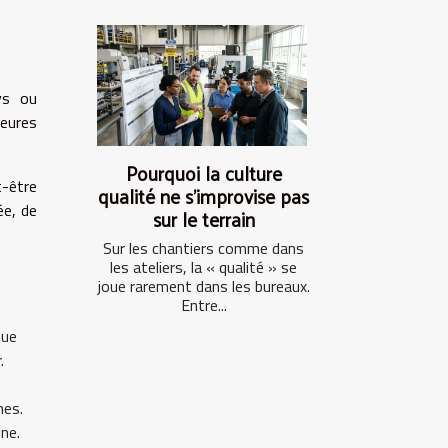
ys ou
leures
Pourquoi la culture
t-être
qualité ne s’improvise pas
ée, de
sur le terrain
Sur les chantiers comme dans
les ateliers, la « qualité » se
joue rarement dans les bureaux.
Entre...
que
.
hes.
ne.