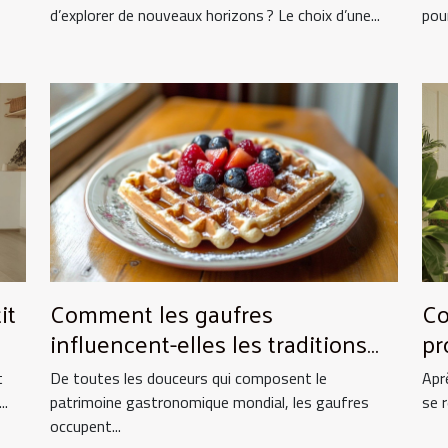
d’explorer de nouveaux horizons ? Le choix d’une...
pou
it
Comment les gaufres
Co
influencent-elles les traditions
pr
culinaires ?
es
t
De toutes les douceurs qui composent le
Apr
..
patrimoine gastronomique mondial, les gaufres
se 
occupent...