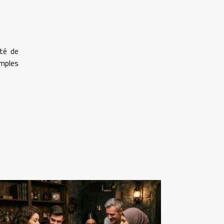
ité de
imples