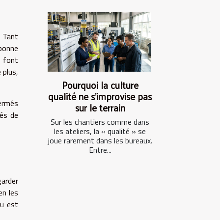
. Tant
 bonne
i font
e
plus,
Pourquoi la culture
qualité ne s’improvise pas
fermés
sur le terrain
tés de
Sur les chantiers comme dans
les ateliers, la « qualité » se
joue rarement dans les bureaux.
Entre...
garder
en les
au est