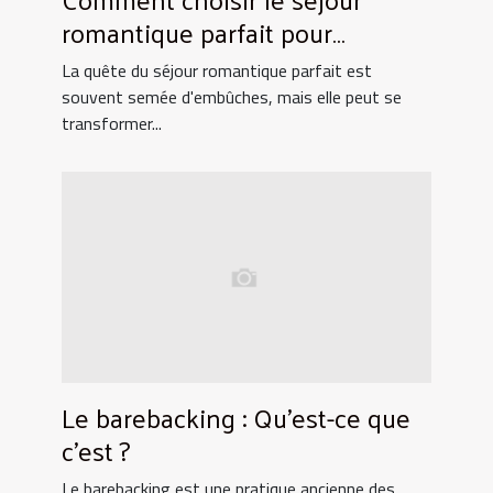
romantique parfait pour
surprendre votre partenaire
La quête du séjour romantique parfait est
souvent semée d'embûches, mais elle peut se
transformer...
Le barebacking : Qu’est-ce que
c’est ?
Le barebacking est une pratique ancienne des