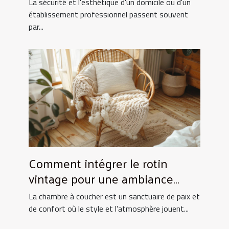
La sécurité et l'esthétique d'un domicile ou d'un
établissement professionnel passent souvent
par...
Comment intégrer le rotin
vintage pour une ambiance
chaleureuse en chambre
La chambre à coucher est un sanctuaire de paix et
de confort où le style et l'atmosphère jouent...