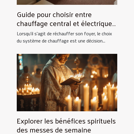
Guide pour choisir entre
chauffage central et électrique
pour la maison
Lorsqu'il s'agit de réchauffer son foyer, le choix
du système de chauffage est une décision...
Explorer les bénéfices spirituels
des messes de semaine