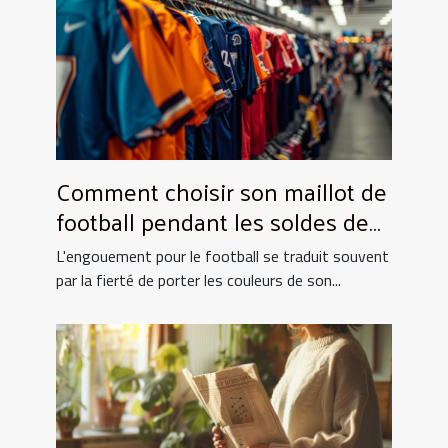
Comment choisir son maillot de
football pendant les soldes de
grande envergure
L'engouement pour le football se traduit souvent
par la fierté de porter les couleurs de son...