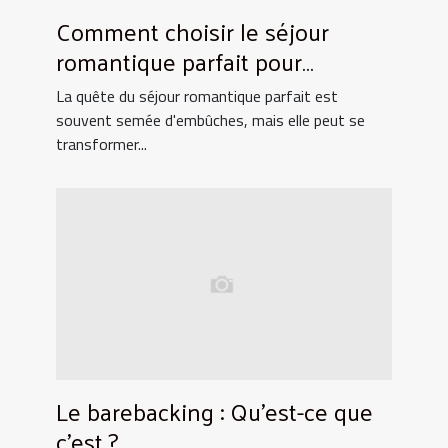
Comment choisir le séjour
romantique parfait pour
surprendre votre partenaire
La quête du séjour romantique parfait est
souvent semée d'embûches, mais elle peut se
transformer...
Le barebacking : Qu’est-ce que
c’est ?