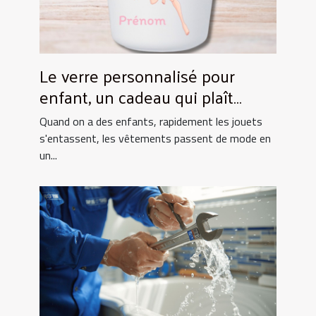
Le verre personnalisé pour
enfant, un cadeau qui plaît
toujours !
Quand on a des enfants, rapidement les jouets
s'entassent, les vêtements passent de mode en
un...