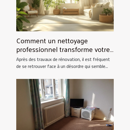
Comment un nettoyage
professionnel transforme votre
espace après rénovation ?
Après des travaux de rénovation, il est fréquent
de se retrouver face à un désordre qui semble...