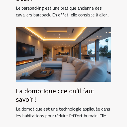
Le barebacking est une pratique ancienne des
cavaliers bareback. En effet, elle consiste à aller...
La domotique : ce qu’il faut
savoir !
La domotique est une technologie appliquée dans
les habitations pour réduire l’effort humain. Elle...