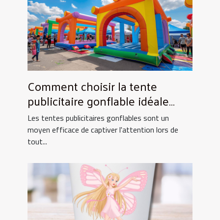
Comment choisir la tente
publicitaire gonflable idéale
pour vos événements
Les tentes publicitaires gonflables sont un
moyen efficace de captiver l'attention lors de
tout...