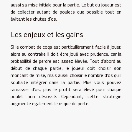
aussi sa mise initiale pour la partie. Le but du joueur est
de collecter autant de poulets que possible tout en
évitant les chutes d'os.
Les enjeux et les gains
Si le combat de coqs est particulièrement facile à jouer,
alors au contraire il doit être joué avec prudence, car la
probabilité de perdre est assez élevée. Tout d'abord au
début de chaque partie, le joueur doit choisir son
montant de mise, mais aussi choisir le nombre d'os qu'il
souhaite intégrer dans la partie. Plus vous pouvez
ramasser d'os, plus le profit sera élevé pour chaque
poulet non désossé. Cependant, cette stratégie
augmente également le risque de perte.