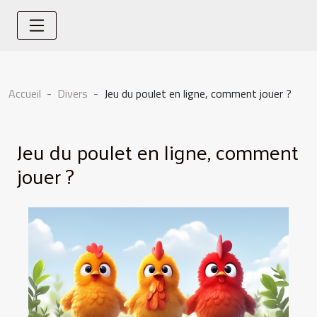
Accueil
Divers
Jeu du poulet en ligne, comment jouer ?
Jeu du poulet en ligne, comment
jouer ?