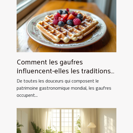
Comment les gaufres
influencent-elles les traditions
culinaires ?
De toutes les douceurs qui composent le
patrimoine gastronomique mondial, les gaufres
occupent...