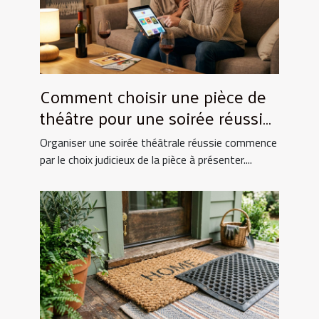
Comment choisir une pièce de
théâtre pour une soirée réussie
?
Organiser une soirée théâtrale réussie commence
par le choix judicieux de la pièce à présenter....