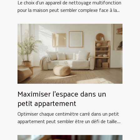
votre maison ?
Le choix d’un appareil de nettoyage multifonction
pour la maison peut sembler complexe face à la...
Maximiser l'espace dans un
petit appartement
Optimiser chaque centimètre carré dans un petit
appartement peut sembler être un défi de taille....