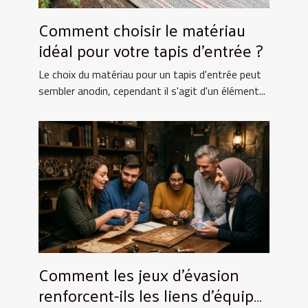
Comment choisir le matériau
idéal pour votre tapis d'entrée ?
Le choix du matériau pour un tapis d'entrée peut
sembler anodin, cependant il s'agit d'un élément...
Comment les jeux d'évasion
renforcent-ils les liens d'équipe