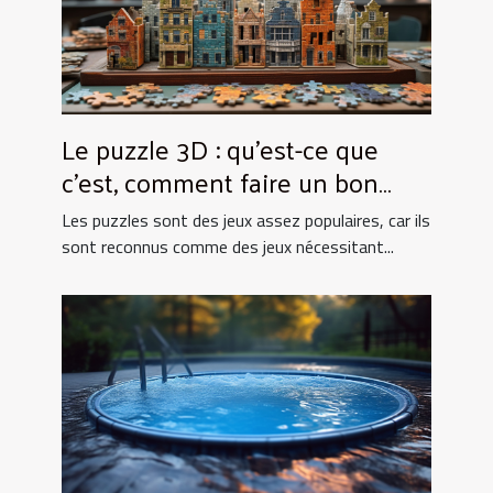
Le puzzle 3D : qu’est-ce que
c’est, comment faire un bon
choix ?
Les puzzles sont des jeux assez populaires, car ils
sont reconnus comme des jeux nécessitant...