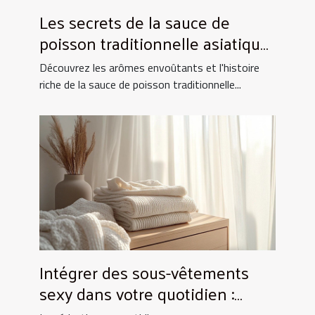
Les secrets de la sauce de
poisson traditionnelle asiatique
et ses utilisations culinaires
Découvrez les arômes envoûtants et l'histoire
riche de la sauce de poisson traditionnelle...
Intégrer des sous-vêtements
sexy dans votre quotidien :
Astuces et conseils