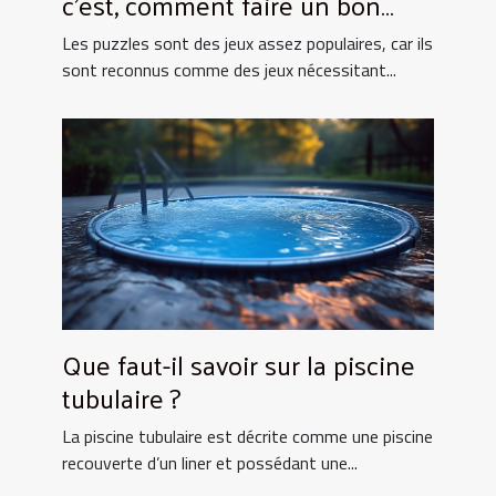
c’est, comment faire un bon
choix ?
Les puzzles sont des jeux assez populaires, car ils
sont reconnus comme des jeux nécessitant...
Que faut-il savoir sur la piscine
tubulaire ?
La piscine tubulaire est décrite comme une piscine
recouverte d’un liner et possédant une...