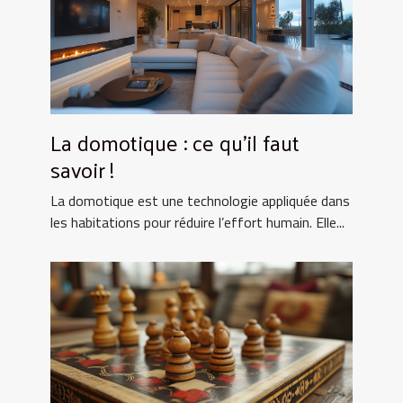
La domotique : ce qu’il faut
savoir !
La domotique est une technologie appliquée dans
les habitations pour réduire l’effort humain. Elle...