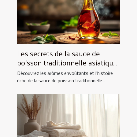
Les secrets de la sauce de
poisson traditionnelle asiatique
et ses utilisations culinaires
Découvrez les arômes envoûtants et l'histoire
riche de la sauce de poisson traditionnelle...