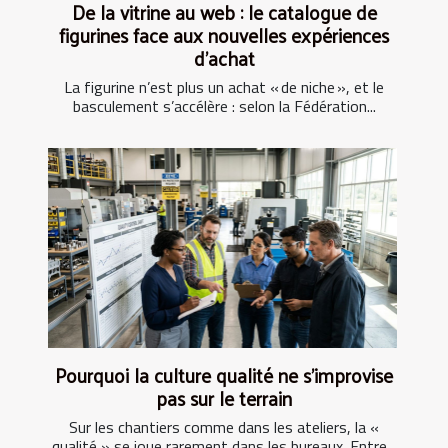
De la vitrine au web : le catalogue de
figurines face aux nouvelles expériences
d’achat
La figurine n’est plus un achat « de niche », et le
basculement s’accélère : selon la Fédération...
Pourquoi la culture qualité ne s’improvise
pas sur le terrain
Sur les chantiers comme dans les ateliers, la «
qualité » se joue rarement dans les bureaux. Entre...