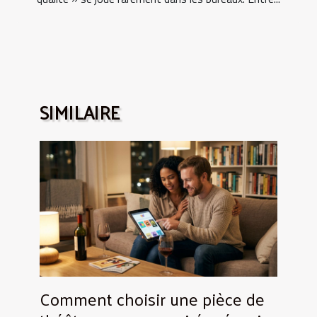
SIMILAIRE
Comment choisir une pièce de