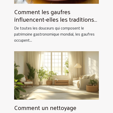
Comment les gaufres
influencent-elles les traditions
culinaires ?
De toutes les douceurs qui composent le
patrimoine gastronomique mondial, les gaufres
occupent...
Comment un nettoyage