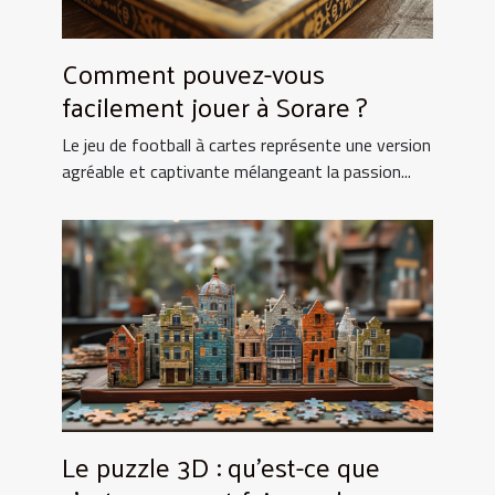
Comment pouvez-vous
facilement jouer à Sorare ?
Le jeu de football à cartes représente une version
agréable et captivante mélangeant la passion...
Le puzzle 3D : qu’est-ce que