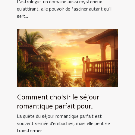
quotidien
L'astrologie, un domaine aussi mystérieux
qu'attirant, a le pouvoir de fasciner autant qu'il
sert...
Comment choisir le séjour
romantique parfait pour
surprendre votre partenaire
La quête du séjour romantique parfait est
souvent semée d'embûches, mais elle peut se
transformer...