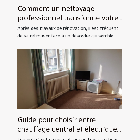
Comment un nettoyage
professionnel transforme votre
espace après rénovation ?
Après des travaux de rénovation, il est fréquent
de se retrouver face à un désordre qui semble...
Guide pour choisir entre
chauffage central et électrique
pour la maison
Lorsqu'il s'agit de réchauffer son foyer, le choix