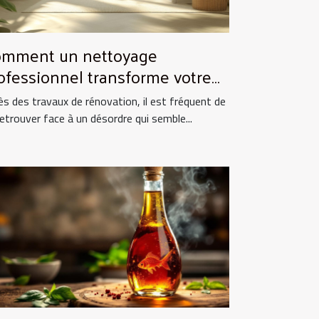
mment un nettoyage
ofessionnel transforme votre
pace après rénovation ?
ès des travaux de rénovation, il est fréquent de
retrouver face à un désordre qui semble...