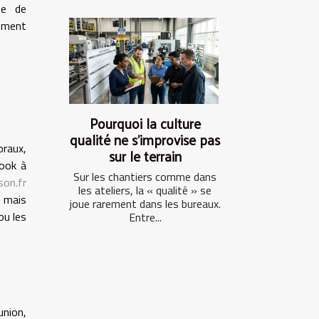
que de
mment
Pourquoi la culture
qualité ne s’improvise pas
oraux,
sur le terrain
look à
Sur les chantiers comme dans
on.fr
les ateliers, la « qualité » se
, mais
joue rarement dans les bureaux.
ou les
Entre...
union,