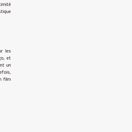
timité
stique
r les
go, et
ent un
efois,
n film