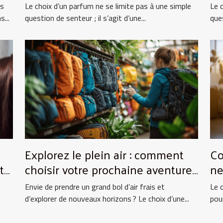
ts
Le choix d’un parfum ne se limite pas à une simple
Le 
...
question de senteur ; il s’agit d’une...
ques
Explorez le plein air : comment
Co
to
choisir votre prochaine aventure
ne
nature ?
vo
Envie de prendre un grand bol d’air frais et
Le 
d’explorer de nouveaux horizons ? Le choix d’une...
pou