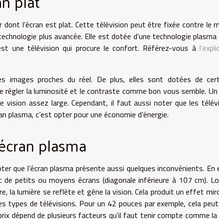
n plat
dont l’écran est plat. Cette télévision peut être fixée contre le 
technologie plus avancée. Elle est dotée d’une technologie plasma q
’est une télévision qui procure le confort. Référez-vous à
l’expl
s images proches du réel. De plus, elles sont dotées de cert
é de régler la luminosité et le contraste comme bon vous semble. Un
de vision assez large. Cependant, il faut aussi noter que les télév
an plasma, c’est opter pour une économie d’énergie.
 écran plasma
ter que l’écran plasma présente aussi quelques inconvénients. En 
 de petits ou moyens écrans (diagonale inférieure à 107 cm). L
, la lumière se reflète et gêne la vision. Cela produit un effet miro
res types de télévisions. Pour un 42 pouces par exemple, cela peu
rix dépend de plusieurs facteurs qu’il faut tenir compte comme la t