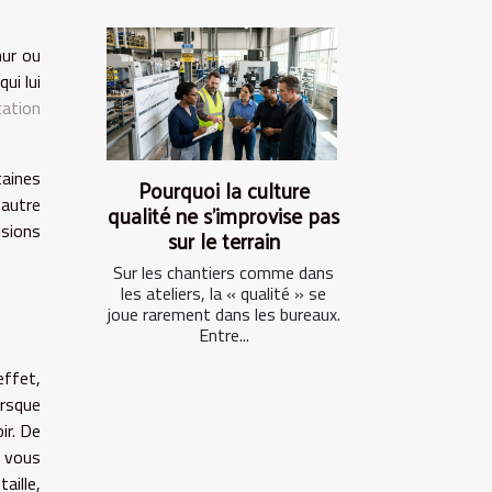
mur ou
ui lui
ication
aines
Pourquoi la culture
 autre
qualité ne s’improvise pas
isions
sur le terrain
Sur les chantiers comme dans
les ateliers, la « qualité » se
joue rarement dans les bureaux.
Entre...
effet,
orsque
ir. De
t vous
aille,