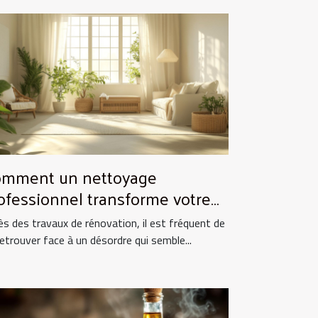
mment un nettoyage
ofessionnel transforme votre
pace après rénovation ?
ès des travaux de rénovation, il est fréquent de
retrouver face à un désordre qui semble...