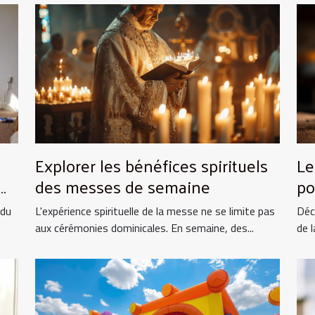
Explorer les bénéfices spirituels
Le
des messes de semaine
po
et
 du
L'expérience spirituelle de la messe ne se limite pas
Déc
aux cérémonies dominicales. En semaine, des...
de l