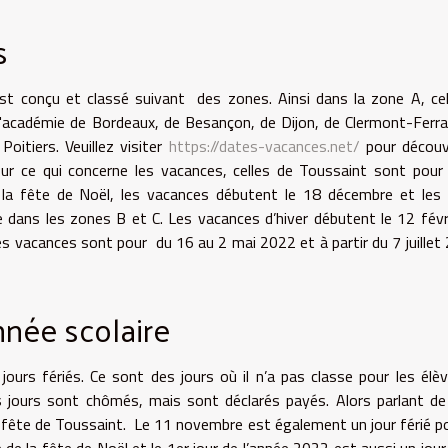
s
est conçu et classé suivant des zones. Ainsi dans la zone A, cel
 l'académie de Bordeaux, de Besançon, de Dijon, de Clermont-Ferr
oitiers. Veuillez visiter
https://dates-vacances.net/
pour découv
Pour ce qui concerne les vacances, celles de Toussaint sont pour
 la fête de Noël, les vacances débutent le 18 décembre et les
e dans les zones B et C. Les vacances d’hiver débutent le 12 févr
les vacances sont pour du 16 au 2 mai 2022 et à partir du 7 juillet
nnée scolaire
jours fériés. Ce sont des jours où il n’a pas classe pour les élè
es jours sont chômés, mais sont déclarés payés. Alors parlant de
e la fête de Toussaint. Le 11 novembre est également un jour férié p