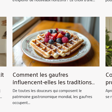
it
Comment les gaufres
Co
influencent-elles les traditions
pr
culinaires ?
es
t
De toutes les douceurs qui composent le
Apr
..
patrimoine gastronomique mondial, les gaufres
se 
occupent...