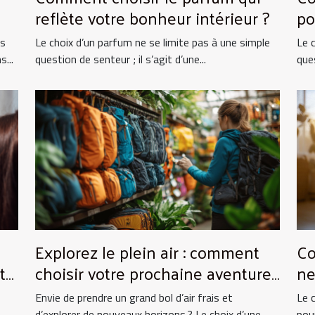
reflète votre bonheur intérieur ?
po
ts
Le choix d’un parfum ne se limite pas à une simple
Le 
...
question de senteur ; il s’agit d’une...
ques
Explorez le plein air : comment
Co
to
choisir votre prochaine aventure
ne
nature ?
vo
Envie de prendre un grand bol d’air frais et
Le 
d’explorer de nouveaux horizons ? Le choix d’une...
pou