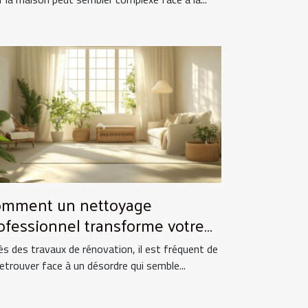
mment un nettoyage
ofessionnel transforme votre
pace après rénovation ?
ès des travaux de rénovation, il est fréquent de
retrouver face à un désordre qui semble...